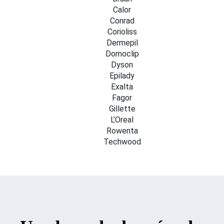
Calor
Conrad
Corioliss
Dermepil
Domoclip
Dyson
Epilady
Exalta
Fagor
Gillette
L’Oreal
Rowenta
Techwood